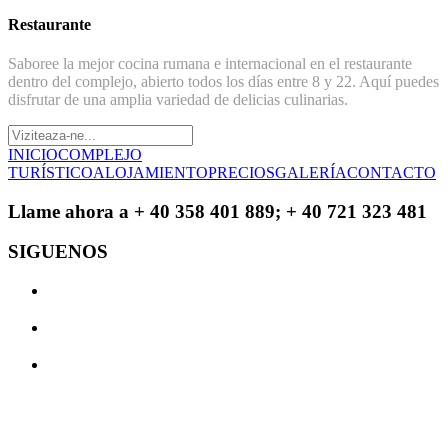
Restaurante
Saboree la mejor cocina rumana e internacional en el restaurante
dentro del complejo, abierto todos los días entre 8 y 22. Aquí puedes
disfrutar de una amplia variedad de delicias culinarias.
INICIO
COMPLEJO
TURÍSTICO
ALOJAMIENTO
PRECIOS
GALERÍA
CONTACTO
Llame ahora a + 40 358 401 889; + 40 721 323 481
SIGUENOS
© 2017 El parador Perla Martiniei . Todos los derechos reservados.
Diseño Web
|
Optimización SEO
&
Creación de sitios web
por
AlbaDesign
.